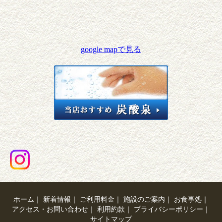
google mapで見る
ホーム
｜
新着情報
｜
ご利用料金
｜
施設のご案内
｜
お食事処
｜
アクセス・お問い合わせ
｜
利用約款
｜
プライバシーポリシー
｜
サイトマップ