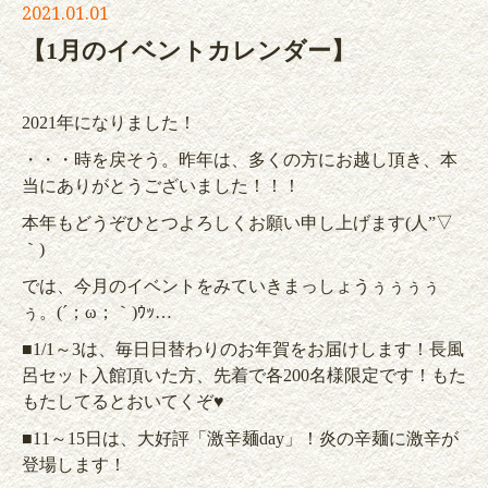
2021.01.01
【1月のイベントカレンダー】
2021年になりました！
・・・時を戻そう。昨年は、多くの方にお越し頂き、本
当にありがとうございました！！！
本年もどうぞひとつよろしくお願い申し上げます(人”▽
｀)
では、今月のイベントをみていきまっしょうぅぅぅぅ
ぅ。(´；ω；｀)ｳｯ…
■1/1～3は、毎日日替わりのお年賀をお届けします！長風
呂セット入館頂いた方、先着で各200名様限定です！もた
もたしてるとおいてくぞ♥
■11～15日は、大好評「激辛麺day」！炎の辛麺に激辛が
登場します！