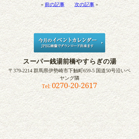
«
前の記事
次の記事
»
スーパー銭湯
前橋やすらぎの湯
〒379-2214
群馬県伊勢崎市下触町659-5
国道50号沿いペ
ヤング隣
0270-20-2617
Tel: