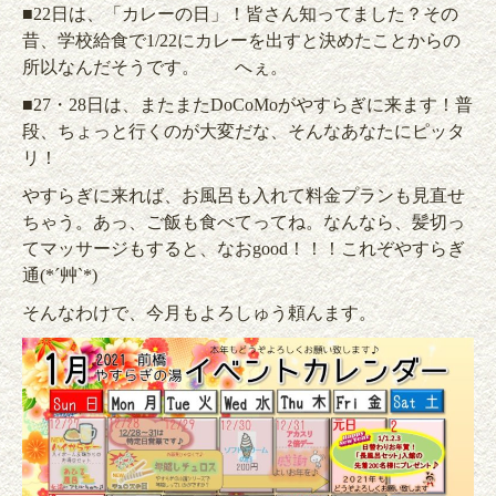
■22日は、「カレーの日」！皆さん知ってました？その
昔、学校給食で1/22にカレーを出すと決めたことからの
所以なんだそうです。 へぇ。
■27・28日は、またまたDoCoMoがやすらぎに来ます！普
段、ちょっと行くのが大変だな、そんなあなたにピッタ
リ！
やすらぎに来れば、お風呂も入れて料金プランも見直せ
ちゃう。あっ、ご飯も食べてってね。なんなら、髪切っ
てマッサージもすると、なおgood！！！これぞやすらぎ
通(*´艸`*)
そんなわけで、今月もよろしゅう頼んます。