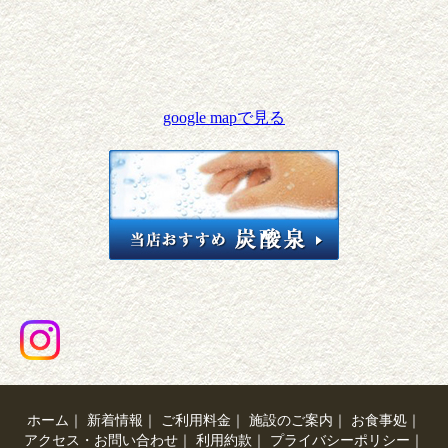
google mapで見る
ホーム
｜
新着情報
｜
ご利用料金
｜
施設のご案内
｜
お食事処
｜
アクセス・お問い合わせ
｜
利用約款
｜
プライバシーポリシー
｜