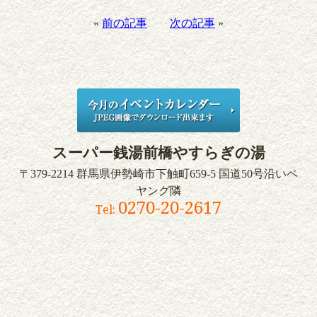
«
前の記事
次の記事
»
スーパー銭湯
前橋やすらぎの湯
〒379-2214
群馬県伊勢崎市下触町659-5
国道50号沿いペ
ヤング隣
0270-20-2617
Tel: